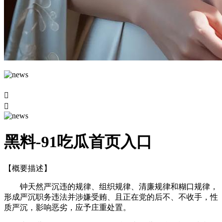


黑料-91吃瓜首页入口
【概要描述】
钟天然严沉违的规律、组织规律、清廉规律和糊口规律，
形成严沉职务违法并涉嫌受贿、且正在党的后不、不收手，性
质严沉，影响恶劣，应予庄重处置。