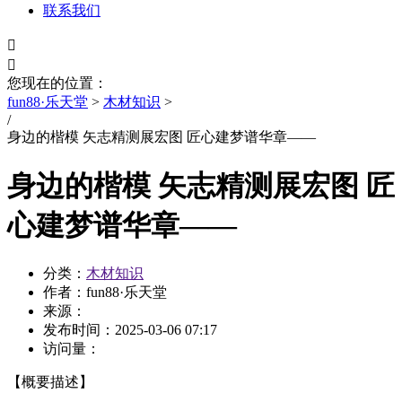
联系我们


您现在的位置：
fun88·乐天堂
>
木材知识
>
/
身边的楷模 矢志精测展宏图 匠心建梦谱华章——
身边的楷模 矢志精测展宏图 匠
心建梦谱华章——
分类：
木材知识
作者：fun88·乐天堂
来源：
发布时间：
2025-03-06 07:17
访问量：
【概要描述】