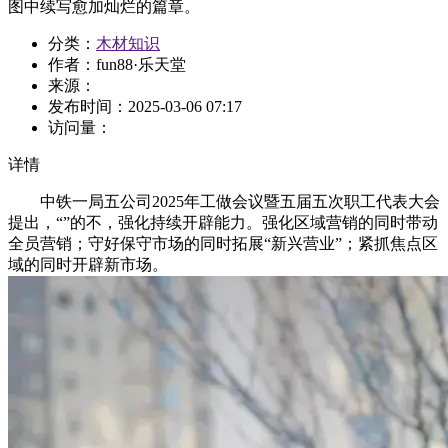
图中续写愈加灿烂的篇章。
分类：
木材知识
作者：fun88·乐天堂
来源：
发布时间：
2025-03-06 07:17
访问量：
详情
中铁一局五公司2025年工做会议暨五届五次职工代表大会
提出，“”的不，强化持续开辟能力。强化区域营销的同时带动
全员营销；守好保守市场的同时拓展“新兴营业”；紧抓焦点区
域的同时开辟新市场。