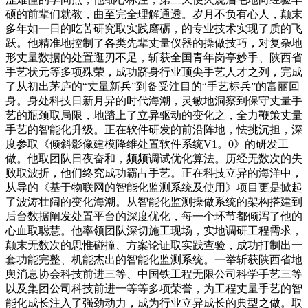
硕的前辈们就教，曲至完全理解通透。岁月不负有心人，颠末
多年如一日的吃苦研究取实践磨砺，的专业技术实现了质的飞
跃。他精准地控制了各类先辈丈量仪器的操做技巧，对复杂地
形丈量数据的处置逛刃不足，斩获全国青年岗亭妙手、陕西省
手艺状元等多项殊荣，成功跻身行业顶尖手艺人才之列，完成
了从初出茅庐的“丈量新兵”到备受注目的“手艺标兵”的富丽回
身。身处科技日新月异的时代海潮，灵敏地洞察到保守丈量手
艺的瓶颈取局限，地踏上了立异驱动的变化之，全力鞭策丈量
手艺的智能化升级。正在软件研发的前沿阵地，怯挑沉担，深
度参取《倾斜影像建模降维处置软件系统V1。0》的研发工
做。他取团队日夜奋和，频频调试优化算法。历经无数次的失
败取波折，他们终究成功霸占手艺。正在科技立异的海洋中，
从导的《基于物联网的智能化监测系统及使用》项目更是掀起
了波涛壮阔的变化海潮。从智能化监测操做系统的架构搭建到
后台数据阐发处置平台的深度优化，每一个环节都倾泻了他的
心血取聪慧。他率领团队深切施工现场，实地调研工程需求，
颠末无数次的思惟碰撞、方案论证取实践查验，成功打制出一
套功能完整、机能杰出的智能化监测系统。一举斩获陕西省地
舆消息协会科技前进三等、中国铁工程无限公司科学手艺三等
以及集团公司科技前进一等等多项荣誉，为工程丈量手艺的智
能化成长注入了强劲动力，成为行业立异成长的典型之做。取