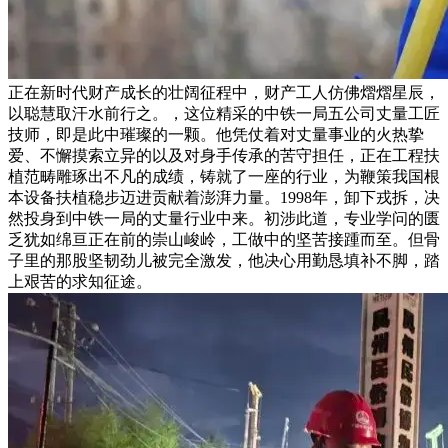
正在新时代财产成长的壮阔征程中，财产工人仿佛熠熠星辰，
以聪慧取汗水前行之。，这位精采的中铁一局五公司丈量工匠
技师，即是此中璀璨的一颗。他凭仗着对丈量事业的火热挚
爱、不懈摸索立异的以及对身手传承的苦守担任，正在工程扶
植范畴雕琢出不凡的成绩，铸就了一座的行业，为鞭策我国根
本设备扶植稳步迈进贡献着澎湃力量。1998年，卸下戎拆，决
然投身到中铁一局的丈量行业中来。初涉此道，专业学问的匮
乏犹如绵亘正在前的崇山峻岭，工做中的坚苦接踵而至。但骨
子里的那股坚韧劲儿被完全激发，他决心用勤恳填补不脚，踏
上艰苦的求知征途。