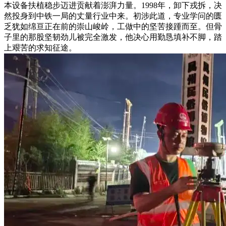
本设备扶植稳步迈进贡献着澎湃力量。1998年，卸下戎拆，决
然投身到中铁一局的丈量行业中来。初涉此道，专业学问的匮
乏犹如绵亘正在前的崇山峻岭，工做中的坚苦接踵而至。但骨
子里的那股坚韧劲儿被完全激发，他决心用勤恳填补不脚，踏
上艰苦的求知征途。