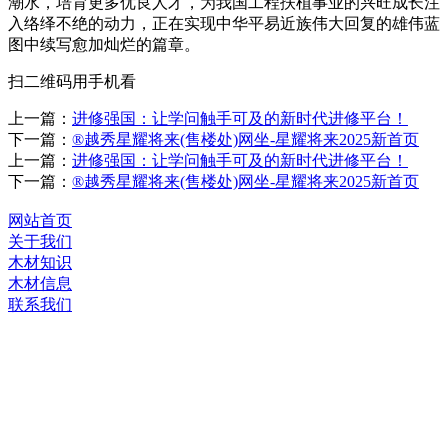
潮水，培育更多优良人才，为我国工程扶植事业的兴旺成长注
入络绎不绝的动力，正在实现中华平易近族伟大回复的雄伟蓝
图中续写愈加灿烂的篇章。
扫二维码用手机看
上一篇：
进修强国：让学问触手可及的新时代进修平台！
下一篇：
®越秀星耀将来(售楼处)网坐-星耀将来2025新首页
上一篇：
进修强国：让学问触手可及的新时代进修平台！
下一篇：
®越秀星耀将来(售楼处)网坐-星耀将来2025新首页
网站首页
关于我们
木材知识
木材信息
联系我们
河北fun88·乐天堂木业有限公司
服务热线：