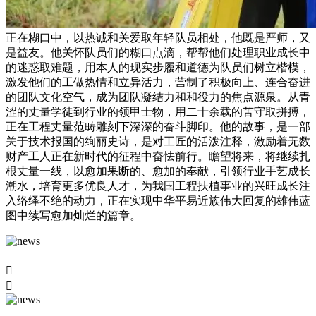
正在糊口中，以热诚和关爱取年轻队员相处，他既是严师，又
是益友。他关怀队员们的糊口点滴，帮帮他们处理职业成长中
的迷惑取难题，用本人的现实步履和道德为队员们树立楷模，
激发他们的工做热情和立异活力，营制了积极向上、连合奋进
的团队文化空气，成为团队凝结力和和役力的焦点源泉。从青
涩的丈量学徒到行业的领甲士物，用二十余载的苦守取拼搏，
正在工程丈量范畴雕刻下深深的奋斗脚印。他的故事，是一部
关于技术报国的绚丽史诗，是对工匠的活泼注释，激励着无数
财产工人正在新时代的征程中奋怯前行。瞻望将来，将继续扎
根丈量一线，以愈加果断的、愈加的奉献，引领行业手艺成长
潮水，培育更多优良人才，为我国工程扶植事业的兴旺成长注
入络绎不绝的动力，正在实现中华平易近族伟大回复的雄伟蓝
图中续写愈加灿烂的篇章。

