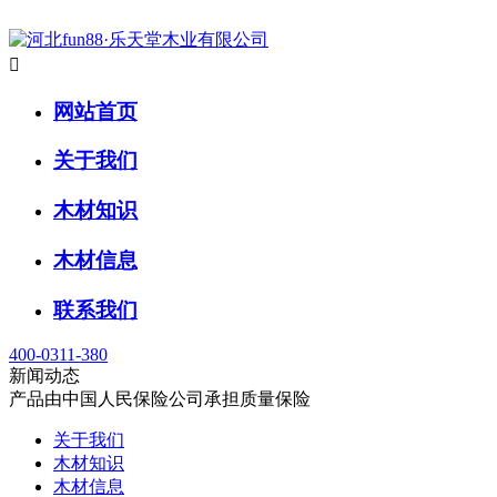

网站首页
关于我们
木材知识
木材信息
联系我们
400-0311-380
新闻动态
产品由中国人民保险公司承担质量保险
关于我们
木材知识
木材信息