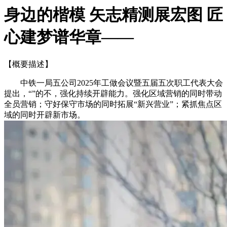
身边的楷模 矢志精测展宏图 匠
心建梦谱华章——
【概要描述】
中铁一局五公司2025年工做会议暨五届五次职工代表大会
提出，“”的不，强化持续开辟能力。强化区域营销的同时带动
全员营销；守好保守市场的同时拓展“新兴营业”；紧抓焦点区
域的同时开辟新市场。