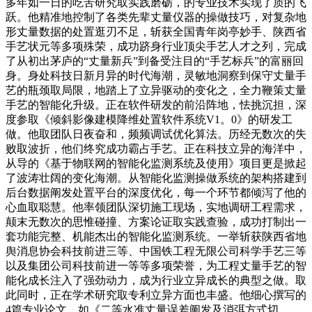
多年如一日的吃苦研究取实践磨砺，的专业技术实现了质的飞
跃。他精准地控制了各类先辈丈量仪器的操做技巧，对复杂地
形丈量数据的处置逛刃不足，斩获全国青年岗亭妙手、陕西省
手艺状元等多项殊荣，成功跻身行业顶尖手艺人才之列，完成
了从初出茅庐的“丈量新兵”到备受注目的“手艺标兵”的富丽回
身。身处科技日新月异的时代海潮，灵敏地洞察到保守丈量手
艺的瓶颈取局限，地踏上了立异驱动的变化之，全力鞭策丈量
手艺的智能化升级。正在软件研发的前沿阵地，怯挑沉担，深
度参取《倾斜影像建模降维处置软件系统V1。0》的研发工
做。他取团队日夜奋和，频频调试优化算法。历经无数次的失
败取波折，他们终究成功霸占手艺。正在科技立异的海洋中，
从导的《基于物联网的智能化监测系统及使用》项目更是掀起
了波涛壮阔的变化海潮。从智能化监测操做系统的架构搭建到
后台数据阐发处置平台的深度优化，每一个环节都倾泻了他的
心血取聪慧。他率领团队深切施工现场，实地调研工程需求，
颠末无数次的思惟碰撞、方案论证取实践查验，成功打制出一
套功能完整、机能杰出的智能化监测系统。一举斩获陕西省地
舆消息协会科技前进三等、中国铁工程无限公司科学手艺三等
以及集团公司科技前进一等等多项荣誉，为工程丈量手艺的智
能化成长注入了强劲动力，成为行业立异成长的典型之做。取
此同时，正在学术研究取专利立异方面也丰盛。他细心撰写的
4篇专业论文，如《二等水准丈量误差阐发及消弭方式切